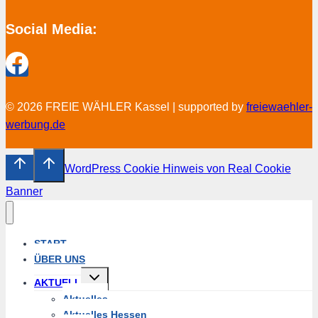
Social Media:
© 2026 FREIE WÄHLER Kassel | supported by
freiewaehler-
werbung.de
WordPress Cookie Hinweis von Real Cookie
Banner
START
ÜBER UNS
Untermenü
AKTUELL
umschalten
Aktuelles
Aktuelles Hessen