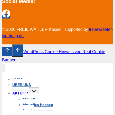
Social Media:
© 2026 FREIE WÄHLER Kassel | supported by
freiewaehler-
werbung.de
WordPress Cookie Hinweis von Real Cookie
Banner
START
ÜBER UNS
Untermenü
AKTUELL
umschalten
Aktuelles
Aktuelles Hessen
Archiv