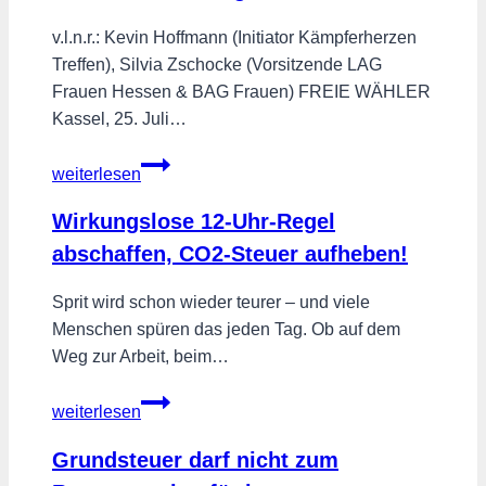
v.l.n.r.: Kevin Hoffmann (Initiator Kämpferherzen
Treffen), Silvia Zschocke (Vorsitzende LAG
Frauen Hessen & BAG Frauen) FREIE WÄHLER
Kassel, 25. Juli…
5
weiterlesen
Jahre
Kämpferherzen
Wirkungslose 12-Uhr-Regel
in
abschaffen, CO2-Steuer aufheben!
Kassel:
Gemeinsam
Sprit wird schon wieder teurer – und viele
für
Menschen spüren das jeden Tag. Ob auf dem
mehr
Weg zur Arbeit, beim…
Teilhabe,
Wirkungslose
Selbstbestimmung
weiterlesen
12-
und
Uhr-
Grundsteuer darf nicht zum
Sichtbarkeit
Regel