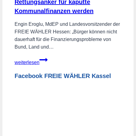
Rettungsanker für kaputte
abschaffen,
Kommunalfinanzen werden
CO2-
Steuer
Engin Eroglu, MdEP und Landesvorsitzender der
aufheben!
FREIE WÄHLER Hessen: „Bürger können nicht
dauerhaft für die Finanzierungsprobleme von
Bund, Land und…
Grundsteuer
weiterlesen
darf
nicht
Facebook FREIE WÄHLER Kassel
zum
Rettungsanker
für
kaputte
Kommunalfinanzen
werden