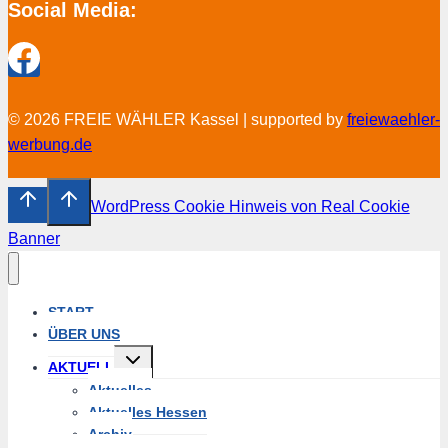
Social Media:
© 2026 FREIE WÄHLER Kassel | supported by
freiewaehler-
werbung.de
WordPress Cookie Hinweis von Real Cookie
Banner
START
ÜBER UNS
Untermenü
AKTUELL
umschalten
Aktuelles
Aktuelles Hessen
Archiv