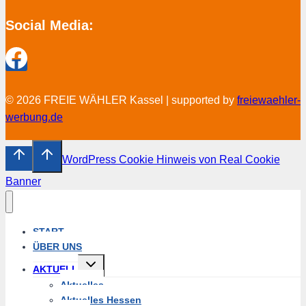
Social Media:
© 2026 FREIE WÄHLER Kassel | supported by
freiewaehler-
werbung.de
WordPress Cookie Hinweis von Real Cookie
Banner
START
ÜBER UNS
Untermenü
AKTUELL
umschalten
Aktuelles
Aktuelles Hessen