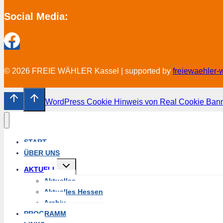
Social Media:
© 2026 FREIE WÄHLER Kassel | supported by
freiewaehler-
WordPress Cookie Hinweis von Real Cookie Ban
START
ÜBER UNS
Untermenü
AKTUELL
umschalten
Aktuelles
Aktuelles Hessen
Archiv
PROGRAMM