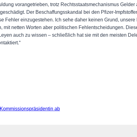
ldung vorangetrieben, trotz Rechtsstaatsmechanismus Gelder a
eschädigt. Der Beschaffungsskandal bei den Pfizer-Impfstoffen 
 diese Fehler einzugestehen. Ich sehe daher keinen Grund, unser
, mit netten Worten aber politischen Fehlentscheidungen. Diese 
en auch zu wissen – schließlich hat sie mit den meisten Del
aktiert.“
-Kommissionspräsidentin ab