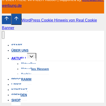
werbung.de
WordPress Cookie Hinweis von Real Cookie
Banner
START
ÜBER UNS
Untermenü
AKTUELL
umschalten
Aktuelles
Aktuelles Hessen
Archiv
PROGRAMM
LINKS
KONTAKT
SPENDEN
SHOP